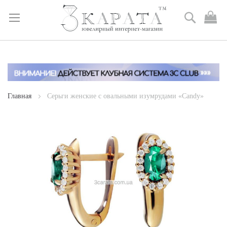
Поиск
М
к
Skip
to
Content
Главная
Серьги женские c овальными изумрудами «Candy»