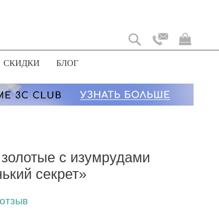
Моя
корз
СКИДКИ
БЛОГ
 золотые с изумрудами
ький секрет»
 отзыв