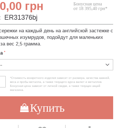
0,00 грн
Бонусная цена
от 18 395,40 грн*
:
ER31376bj
ережки на каждый день на английской застежке с
ошечных изумрудов, подойдут для маленьких
за вес 2,5 грамма.
ла
*Стоимость конкретного изделия зависит от размера, качества камней,
веса и пробы металла, а также текущего курса валют и металлов.
Бонусная цена зависит от личной скидки, а также текущих акций
магазина.
Купить