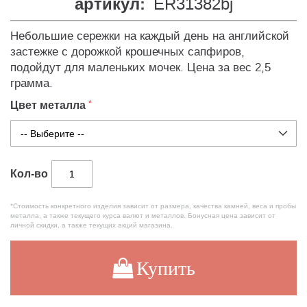
артикул:
ER31382bj
Небольшие сережки на каждый день на английской
застежке с дорожкой крошечных сапфиров,
подойдут для маленьких мочек. Цена за вес 2,5
грамма.
Цвет металла
Кол-во
*Стоимость конкретного изделия зависит от размера, качества камней, веса и пробы
металла, а также текущего курса валют и металлов. Бонусная цена зависит от
личной скидки, а также текущих акций магазина.
Купить