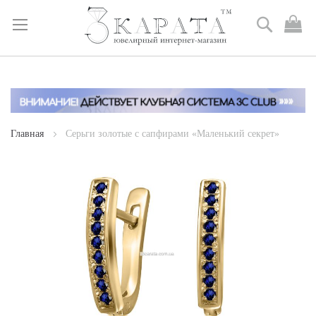
Поиск
М
к
Skip
to
Content
Главная
Серьги золотые с сапфирами «Маленький секрет»