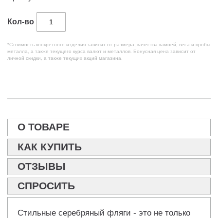
Кол-во
*Стоимость конкретного изделия зависит от размера, качества камней, веса и пробы
металла, а также текущего курса валют и металлов. Бонусная цена зависит от
личной скидки, а также текущих акций магазина.
О ТОВАРЕ
КАК КУПИТЬ
ОТЗЫВЫ
СПРОСИТЬ
Стильные серебряный фляги - это не только