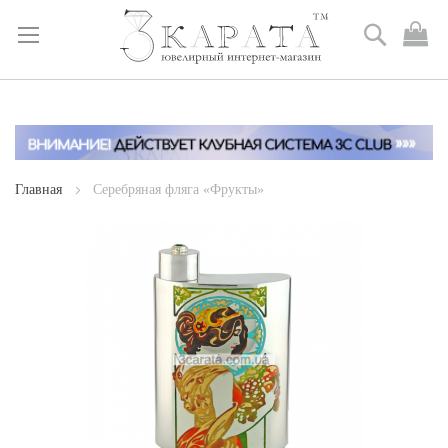
Поиск
М
к
Skip
to
Content
Главная
Серебряная фляга «Фрукты»