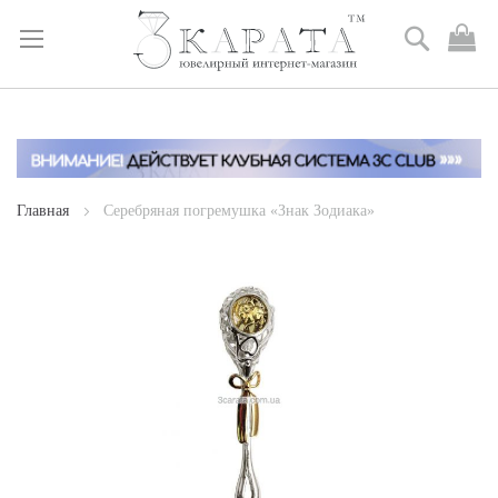
Поиск
М
к
Skip
to
Content
Главная
Серебряная погремушка «Знак Зодиака»