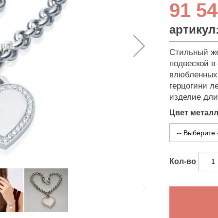
91 54
артикул
Стильный же
подвеской в 
влюбленных 
герцогини л
изделие дли
Цвет метал
Кол-во