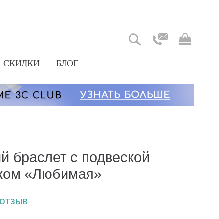
Моя
корз
СКИДКИ
БЛОГ
й браслет с подвеской
ком «Любимая»
 отзыв