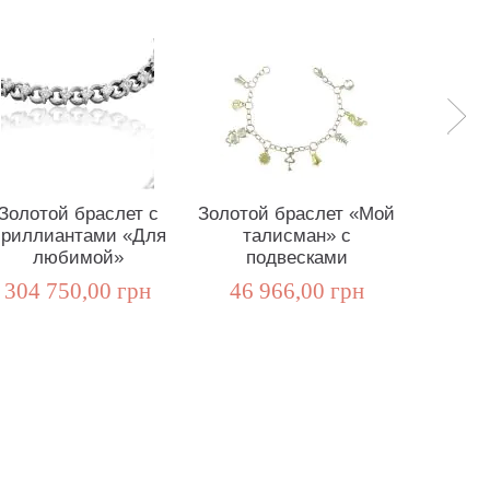
Золотой браслет с
Золотой браслет «Мой
Золот
риллиантами «Для
талисман» с
бри
любимой»
подвесками
«End
304 750,00 грн
46 966,00 грн
72 7