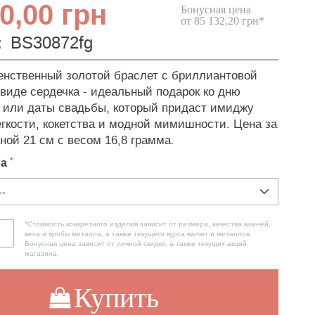
0,00 грн
Бонусная цена
от 85 132,20 грн*
:
BS30872fg
нственный золотой браслет с бриллиантовой
​​виде сердечка - идеальный подарок ко дню
или даты свадьбы, который придаст имиджу
егкости, кокетства и модной мимишности. Цена за
ной 21 см с весом 16,8 грамма.
ла
*Стоимость конкретного изделия зависит от размера, качества камней,
веса и пробы металла, а также текущего курса валют и металлов.
Бонусная цена зависит от личной скидки, а также текущих акций
магазина.
Купить