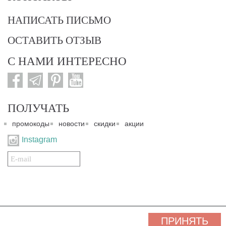
НАПИСАТЬ ПИСЬМО
ОСТАВИТЬ ОТЗЫВ
С НАМИ ИНТЕРЕСНО
ПОЛУЧАТЬ
промокоды
новости
скидки
акции
Instagram
Подписаться
на
нашу
рассылку:
© 2007-2024. Все права защищены. Все материалы данного сайта являются интеллектуальной
ПРИНЯТЬ
собственностью "3 Карата ТМ" и охраняются Законом об авторском праве действующего