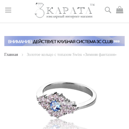
Поиск
М
к
Skip
to
Content
Главная
Золотое кольцо с топазом Swiss «Зимняя фантазия»