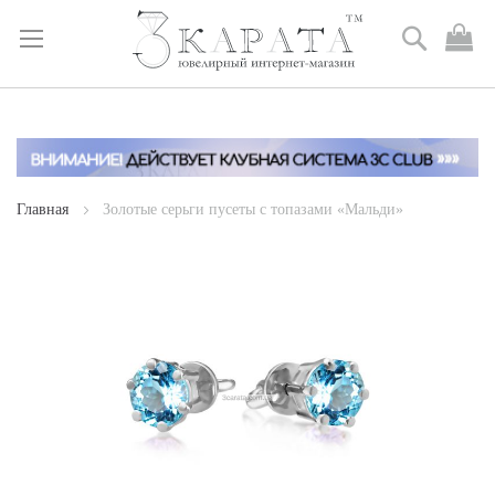
Поиск
М
к
Skip
to
Content
Главная
Золотые серьги пусеты с топазами «Мальди»