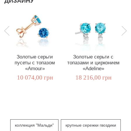
ДИЗАЙНУ
Золотые серьги
Золотые серьги с
пусеты с топазом
топазами и цирконием
п
«Amour»
«Adeline»
С
10 074,00 грн
18 216,00 грн
коллекция "Мальди"
крупные сережки гвоздики