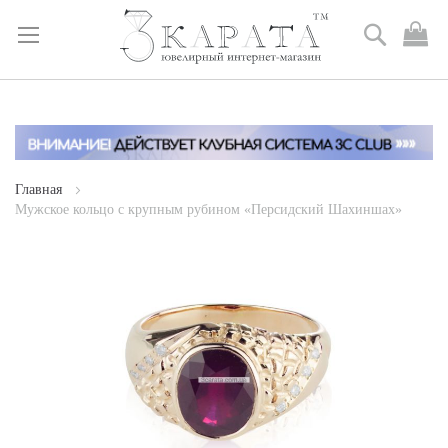
Поиск
М
к
Skip
to
Content
Главная
Мужское кольцо с крупным рубином «Персидский Шахиншах»