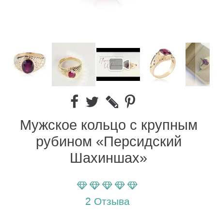
Мужское кольцо с крупным
рубином «Персидский
Шахиншах»
Параметр оценки:
100
100
% of
2
Отзыва