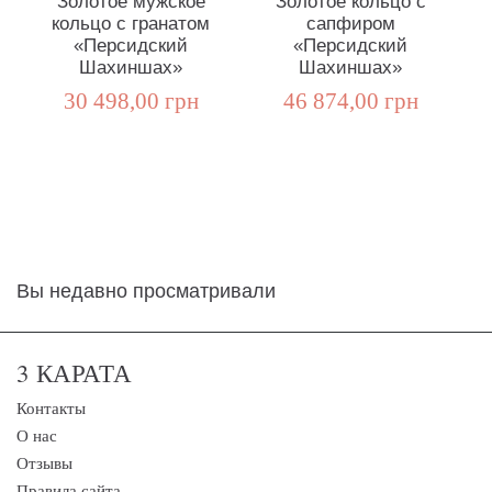
Золотое мужское
Золотое кольцо с
кольцо с гранатом
сапфиром
ко
«Персидский
«Персидский
Шахиншах»
Шахиншах»
30 498,00 грн
46 874,00 грн
Вы недавно просматривали
3 КАРАТА
Контакты
О нас
Отзывы
Правила сайта