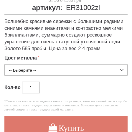
от 56 041,80 грн*
артикул:
ER31002zl
Волшебно красивые сережки с большими редкими
синими камнями кианитами и контрастно мелкими
бриллиантами, суммарно создают роскошное
украшение для очень статусной утонченной леди.
Золото 585 пробы. Цена за вес 2.4 грамм.
Цвет металла
Кол-во
*Стоимость конкретного изделия зависит от размера, качества камней, веса и пробы
металла, а также текущего курса валют и металлов. Бонусная цена зависит от
личной скидки, а также текущих акций магазина.
Купить