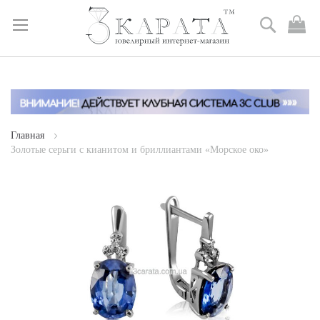
Поиск
М
к
Skip
to
Content
Главная
Золотые серьги с кианитом и бриллиантами «Морское око»