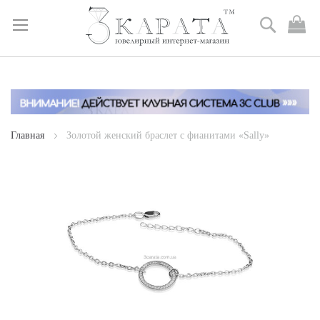
Поиск
М
к
Skip
to
Content
Главная
Золотой женский браслет с фианитами «Sally»