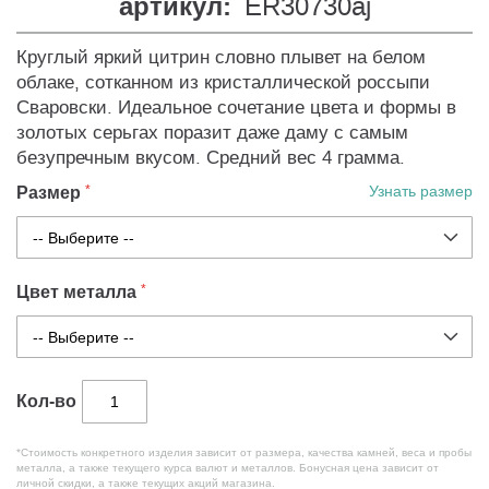
артикул:
ER30730aj
Круглый яркий цитрин словно плывет на белом
облаке, сотканном из кристаллической россыпи
Сваровски. Идеальное сочетание цвета и формы в
золотых серьгах поразит даже даму с самым
безупречным вкусом. Средний вес 4 грамма.
Размер
Узнать размер
Цвет металла
Кол-во
*Стоимость конкретного изделия зависит от размера, качества камней, веса и пробы
металла, а также текущего курса валют и металлов. Бонусная цена зависит от
личной скидки, а также текущих акций магазина.