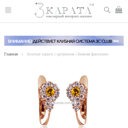
Поиск
М
к
Skip
to
Content
Главная
Золотые серьги с цитрином «Зимняя фантазия»