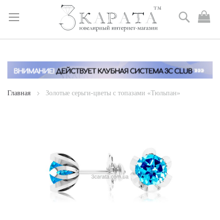
Поиск
М
к
Skip
to
Content
Главная
Золотые серьги-цветы с топазами «Тюльпан»