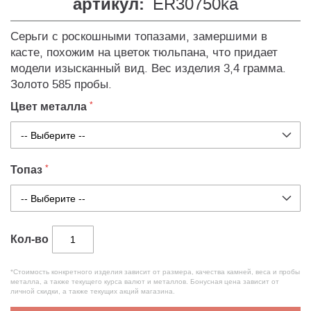
артикул:
ER30750ka
Серьги с роскошными топазами, замершими в
касте, похожим на цветок тюльпана, что придает
модели изысканный вид. Вес изделия 3,4 грамма.
Золото 585 пробы.
Цвет металла
Топаз
Кол-во
*Стоимость конкретного изделия зависит от размера, качества камней, веса и пробы
металла, а также текущего курса валют и металлов. Бонусная цена зависит от
личной скидки, а также текущих акций магазина.