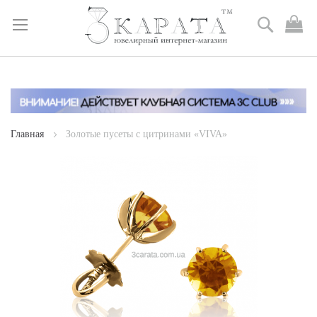
Поиск
М
к
Skip
to
Content
Главная
Золотые пусеты с цитринами «VIVA»