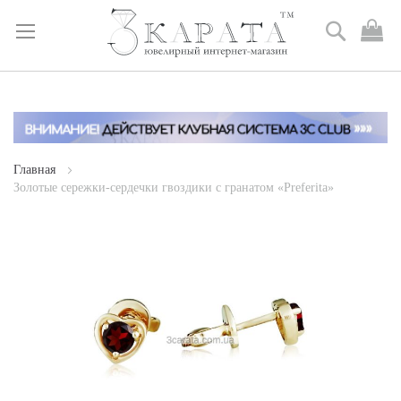
Поиск
М
к
Skip
to
Content
Главная
Золотые сережки-сердечки гвоздики с гранатом «Preferita»