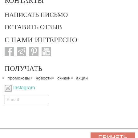
КОНТАКТЫ
НАПИСАТЬ ПИСЬМО
ОСТАВИТЬ ОТЗЫВ
С НАМИ ИНТЕРЕСНО
ПОЛУЧАТЬ
промокоды
новости
скидки
акции
Instagram
Подписаться
на
нашу
рассылку:
© 2007-2024. Все права защищены. Все материалы данного сайта являются интеллектуальной
ПРИНЯТЬ
собственностью "3 Карата ТМ" и охраняются Законом об авторском праве действующего