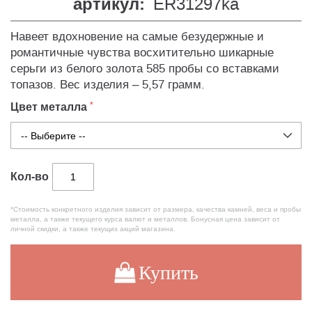
артикул:
ER31297ka
Навеет вдохновение на самые безудержные и
романтичные чувства восхитительно шикарные
серьги из белого золота 585 пробы со вставками
топазов. Вес изделия – 5,57 грамм.
Цвет металла
Кол-во
*Стоимость конкретного изделия зависит от размера, качества камней, веса и пробы
металла, а также текущего курса валют и металлов. Бонусная цена зависит от
личной скидки, а также текущих акций магазина.
Купить