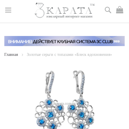
Поиск
М
к
Skip
to
Content
Главная
Золотые серьги с топазами «Блеск вдохновения»