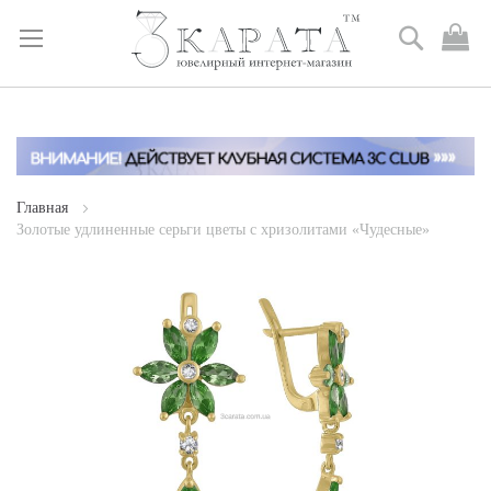
Поиск
М
к
Skip
to
Content
Главная
Золотые удлиненные серьги цветы с хризолитами «Чудесные»