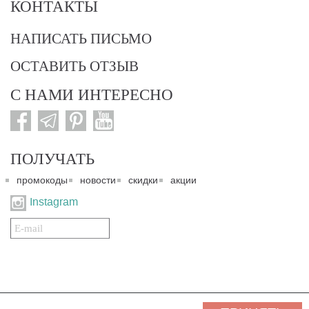
КОНТАКТЫ
НАПИСАТЬ ПИСЬМО
ОСТАВИТЬ ОТЗЫВ
С НАМИ ИНТЕРЕСНО
ПОЛУЧАТЬ
промокоды
новости
скидки
акции
Instagram
Подписаться
на
нашу
рассылку:
© 2007-2024. Все права защищены. Все материалы данного сайта являются интеллектуальной