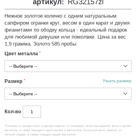
артикул:
RG32157zl
Нежное золотое колечко с одним натуральным
сапфиром огранки круг, весом в один карат и двумя
фианитами по ободку кольца - идеальный подарок
для любимой девушки или помолвки. Цена за вес
1,9 грамма. Золото 585 пробы.
Цвет металла
Размер
Узнать размер
Кол-во
*Стоимость конкретного изделия зависит от размера, качества камней, веса и пробы
металла, а также текущего курса валют и металлов. Бонусная цена зависит от
личной скидки, а также текущих акций магазина.