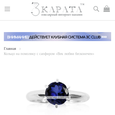
Поиск
М
к
Skip
to
Content
Главная
Кольцо на помолвку с сапфиром «Век любви бесконечен»