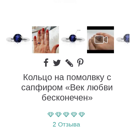
Кольцо на помолвку с
сапфиром «Век любви
бесконечен»
Параметр оценки:
100
100
% of
2
Отзыва