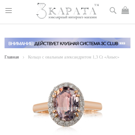
Поиск
М
к
Skip
to
Content
Главная
Кольцо с овальным александритом 1,3 Ct «Аньес»