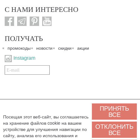
С НАМИ ИНТЕРЕСНО
ПОЛУЧАТЬ
промокоды
новости
скидки
акции
Instagram
Подписаться
на
нашу
рассылку:
© 2007-2024. Все права защищены. Все материалы данного сайта являются интеллектуальной
ПРИНЯТЬ
собственностью "3 Карата ТМ" и охраняются Законом об авторском праве действующего
законодательства государства Украина. Этот сайт и его контент может использоваться
ВСЕ
Посещая этот веб-сайт, вы соглашаетесь
сторонними лицами и организациями только для некоммерческих целей. Любая загрузка,
на хранение файлов cookie на вашем
копирование, печать, иное использование материалов данного сайта для некоммерческих целей
ОТКЛОНИТЬ
должно сопровождаться работающей ссылкой или иным указанием на источник.
устройстве для улучшения навигации по
ВСЕ
сайту, анализа его использования и
Мы обрабатываем персональные данные (cookies, IP-адрес, местоположение), чтобы