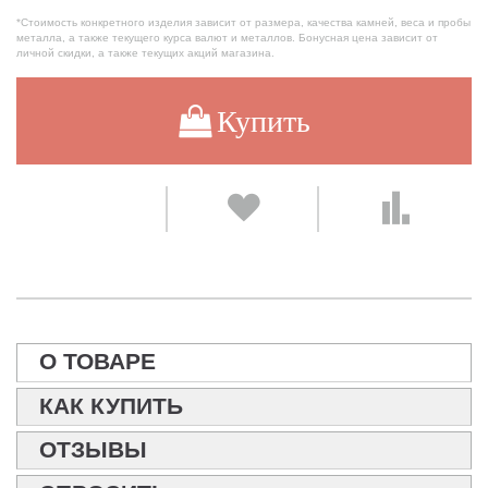
*Стоимость конкретного изделия зависит от размера, качества камней, веса и пробы
металла, а также текущего курса валют и металлов. Бонусная цена зависит от
личной скидки, а также текущих акций магазина.
Купить
О ТОВАРЕ
КАК КУПИТЬ
ОТЗЫВЫ