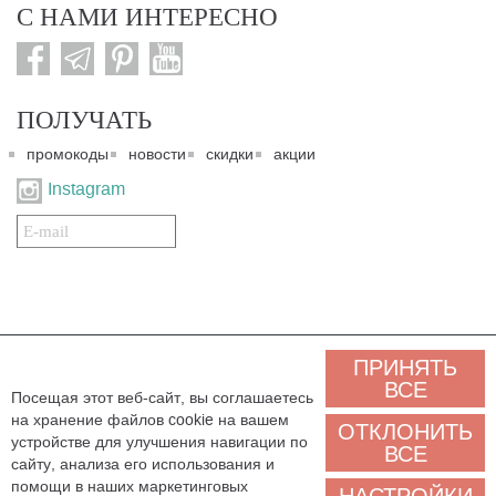
С НАМИ ИНТЕРЕСНО
ПОЛУЧАТЬ
промокоды
новости
скидки
акции
Instagram
Подписаться
на
нашу
рассылку:
© 2007-2024. Все права защищены. Все материалы данного сайта являются интеллектуальной
ПРИНЯТЬ
собственностью "3 Карата ТМ" и охраняются Законом об авторском праве действующего
законодательства государства Украина. Этот сайт и его контент может использоваться
ВСЕ
Посещая этот веб-сайт, вы соглашаетесь
сторонними лицами и организациями только для некоммерческих целей. Любая загрузка,
на хранение файлов cookie на вашем
копирование, печать, иное использование материалов данного сайта для некоммерческих целей
ОТКЛОНИТЬ
должно сопровождаться работающей ссылкой или иным указанием на источник.
устройстве для улучшения навигации по
ВСЕ
сайту, анализа его использования и
Мы обрабатываем персональные данные (cookies, IP-адрес, местоположение), чтобы
помощи в наших маркетинговых