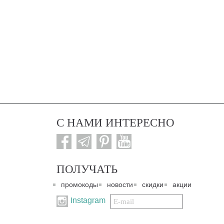
С НАМИ ИНТЕРЕСНО
ПОЛУЧАТЬ
промокоды
новости
скидки
акции
Подписаться
Instagram
на
нашу