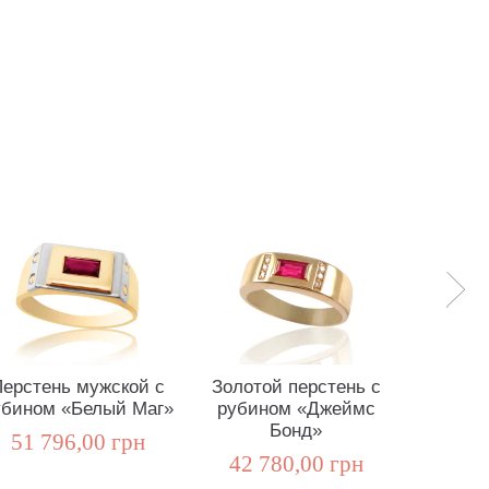
ерстень мужской с
Золотой перстень с
«Царс
убином «Белый Маг»
рубином «Джеймс
кольцо 
Бонд»
р
51 796,00 грн
42 780,00 грн
45 4