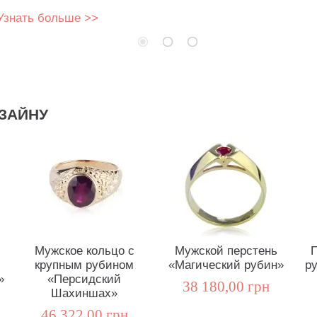
Узнать больше >>
ЗАЙНУ
Мужское кольцо с
Мужской перстень
П
крупным рубином
«Магический рубин»
р
»
«Персидский
38 180,00 грн
Шахиншах»
46 322,00 грн