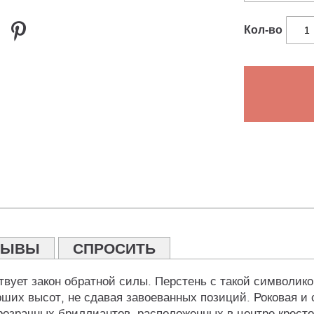
Кол-во
ЗЫВЫ
СПРОСИТЬ
твует закон обратной силы. Перстень с такой символико
их высот, не сдавая завоеванных позиций. Роковая и с
озрачных бриллиантов, расположенных в центре крестов