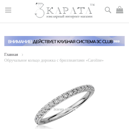
Поиск
М
к
Skip
to
Content
Главная
Обручальное кольцо дорожка с бриллиантами «Caroline»