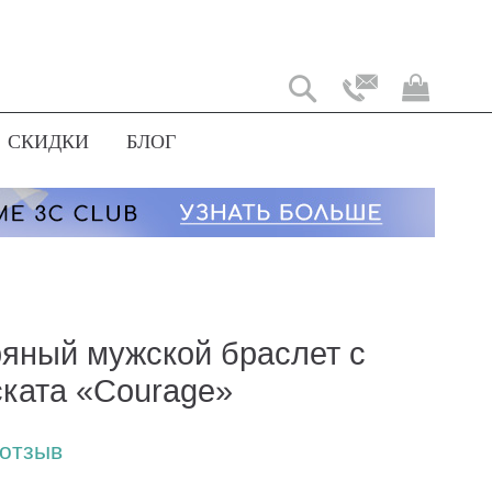
Моя
корз
СКИДКИ
БЛОГ
яный мужской браслет с
ската «Courage»
 отзыв