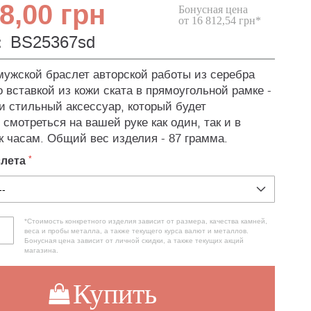
8,00 грн
Бонусная цена
от 16 812,54 грн*
:
BS25367sd
ужской браслет авторской работы из серебра
 вставкой из кожи ската в прямоугольной рамке -
и стильный аксессуар, который будет
смотреться на вашей руке как один, так и в
к часам. Общий вес изделия - 87 грамма.
слета
*Стоимость конкретного изделия зависит от размера, качества камней,
веса и пробы металла, а также текущего курса валют и металлов.
Бонусная цена зависит от личной скидки, а также текущих акций
магазина.
Купить