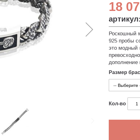
18 07
артикул
Роскошный м
925 пробы со
это модный 
превосходно 
дополнение 
Размер бра
Кол-во