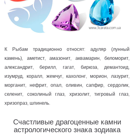
К Рыбам традиционно относят: адуляр (лунный
камень), аметист, амазонит, аквамарин, беломорит,
александрит, берилл, гагат, бирюза, демантоид,
изумруд, коралл, жемчуг, кахолонг, морион, лазурит,
морганит, нефрит, опал, оливин, сапфир, сердолик,
селенит, соколиный глаз, хризолит, тигровый глаз,
хризопраз, шпинель.
Счастливые драгоценные камни
астрологического знака зодиака