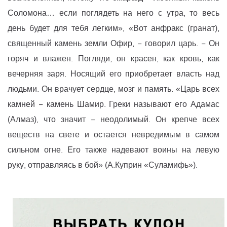
Соломона… если поглядеть на него с утра, то весь
день будет для тебя легким», «Вот анфракс (гранат),
священный камень земли Офир, − говорил царь. − Он
горяч и влажен. Погляди, он красен, как кровь, как
вечерняя заря. Носящий его приобретает власть над
людьми. Он врачует сердце, мозг и память. «Царь всех
камней − камень Шамир. Греки называют его Адамас
(Алмаз), что значит − неодолимый. Он крепче всех
веществ на свете и остается невредимым в самом
сильном огне. Его также надевают воины на левую
руку, отправляясь в бой» (А.Куприн «Суламифь»).