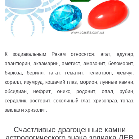
К зодиакальным Ракам относятся: агат, адуляр,
авантюрин, аквамарин, аметист, амазонит, беломорит,
бирюза, берилл, гагат, гематит, гелиотроп, жемчуг,
коралл, изумруд, кошачий глаз, морион, лунные камни,
обсидиан, нефрит, оникс, родонит, опал, рубин,
сердолик, ростерит, соколиный глаз, хризопраз, топаз,
эвклаз и хризолит.
Счастливые драгоценные камни
астрологического знака зодиака ЛЕВ