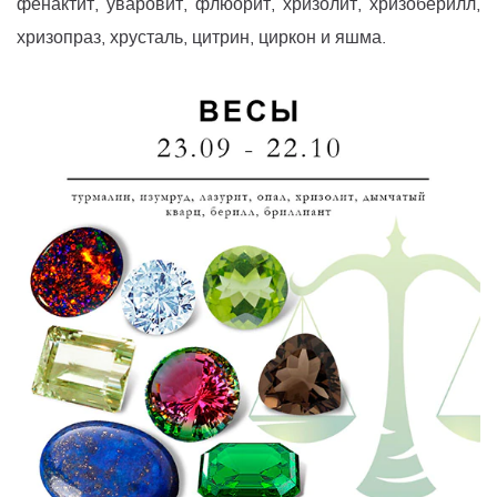
фенактит, уваровит, флюорит, хризолит, хризоберилл,
хризопраз, хрусталь, цитрин, циркон и яшма.