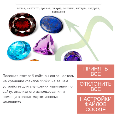
ПРИНЯТЬ
ВСЕ
Посещая этот веб-сайт, вы соглашаетесь
на хранение файлов cookie на вашем
ОТКЛОНИТЬ
устройстве для улучшения навигации по
ВСЕ
сайту, анализа его использования и
помощи в наших маркетинговых
НАСТРОЙКИ
кампаниях.
ФАЙЛОВ
Выбор ювелирных украшений по
COOKIE
стихии гороскопа: земля, огонь,