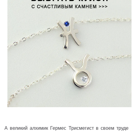
А великий алхимик Гермес Трисмегист в своем труде