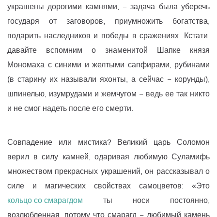
украшены дорогими камнями, − задача была уберечь
государя от заговоров, приумножить богатства,
подарить наследников и победы в сражениях. Кстати,
давайте вспомним о знаменитой Шапке князя
Мономаха с синими и желтыми сапфирами, рубинами
(в старину их называли яхонты, а сейчас − корунды),
шпинелью, изумрудами и жемчугом − ведь ее так никто
и не смог надеть после его смерти.
Совпадение или мистика? Великий царь Соломон
верил в силу камней, одаривая любимую Суламифь
множеством прекрасных украшений, он рассказывал о
силе и магических свойствах самоцветов: «Это
кольцо со смарагдом
ты носи постоянно,
возлюбленная, потому что смарагд − любимый камень