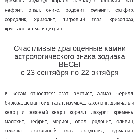
кремень, изумруд, коралл, лабрадор, кошачий глаз,
нефрит, опал, оникс, родонит, селенит, сапфир,
сердолик, хризолит, тигровый глаз, хризопраз,
хрусталь, яшма и цитрин.
Счастливые драгоценные камни
астрологического знака зодиака
ВЕСЫ
с 23 сентября по 22 октября
К Весам относятся: агат, аметист, алмаз, берилл,
бирюза, демантоид, гагат, изумруд, кахолонг, дымчатый
кварц и розовый кварц, коралл, лазурит, кремень,
малахит, нефрит, морион, опал, родонит, оливин,
селенит, соколиный глаз, сердолик, турмалин,