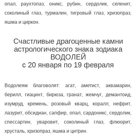
опал, раухтопаз, оникс, рубин, сердолик, селенит,
соколиный глаз, турмалин, тигровый глаз, хризопраз,
яшма и циркон.
Счастливые драгоценные камни
астрологического знака зодиака
ВОДОЛЕЙ
c 20 января по 19 февраля
Водолеям благоволят: агат, аметист, аквамарин,
берилл, гиацинт, бирюза, гранат, жемчуг, демантоид,
изумруд, кремень, розовый кварц, коралл, нефрит,
лазурит, обсидиан, сапфир, опал, сардоникс, сердолик,
спессартин, уваровит, соколиный глаз, флюорит,
хрусталь, хризопраз, яшма и цитрин.