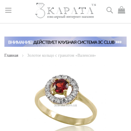
Поиск
М
к
Skip
to
Content
Главная
Золотое кольцо с гранатом «Валенсия»