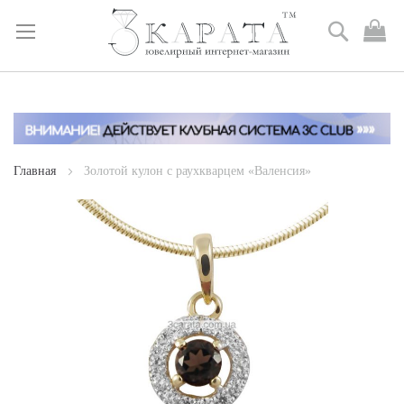
Поиск
М
к
Skip
to
Content
Главная
Золотой кулон с раухкварцем «Валенсия»