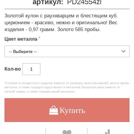
артикул:
PD24554zl
Золотой кулон с раухкварцем и блестящим куб.
цирконием - красиво, нежно и оригинально! Вес
изделия - 0,97 грамм. Золото 585 пробы.
Цвет металла
Кол-во
*Стоимость конкретного изделия зависит от размера, качества камней, веса и пробы
металла, а также текущего курса валют и металлов. Бонусная цена зависит от
личной скидки, а также текущих акций магазина.
Купить