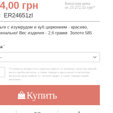
4,00 грн
Бонусная цена
от 23 272,32 грн*
:
ER24651zl
ьги с изумрудом и куб.цирконием - красиво,
инально! Вес изделия - 2,6 грамм. Золото 585
ла
*Стоимость конкретного изделия зависит от размера, качества камней,
веса и пробы металла, а также текущего курса валют и металлов.
Бонусная цена зависит от личной скидки, а также текущих акций
магазина.
Купить