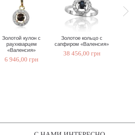
Золотой кулон с
Золотое кольцо с
Золот
раухкварцем
сапфиром «Валенсия»
син
«Валенсия»
«В
38 456,00 грн
6 946,00 грн
11 0
С НАМИ ИНТЕРЕСНО