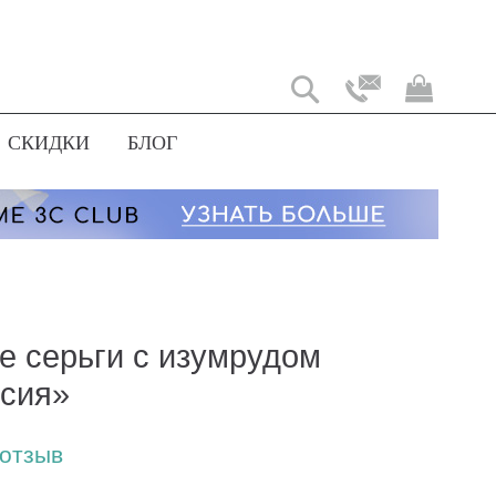
Моя
корз
СКИДКИ
БЛОГ
е серьги с изумрудом
сия»
 отзыв