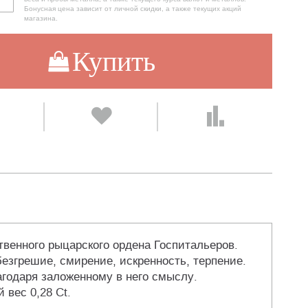
Бонусная цена зависит от личной скидки, а также текущих акций
магазина.
Купить
венного рыцарского ордена Госпитальеров.
езгрешие, смирение, искренность, терпение.
агодаря заложенному в него смыслу.
 вес 0,28 Ct.