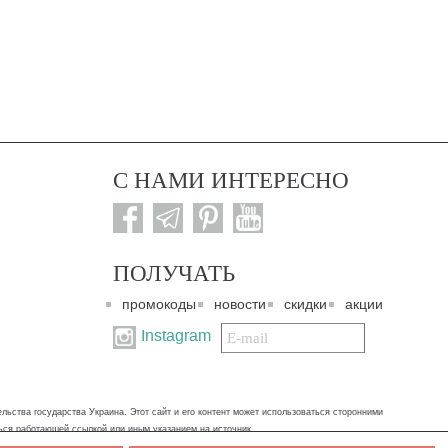
С НАМИ ИНТЕРЕСНО
ПОЛУЧАТЬ
промокоды
новости
скидки
акции
Подписаться
Instagram
на
нашу
рассылку:
ьства государства Украина. Этот сайт и его контент может использоваться сторонними
ться работающей ссылкой или иным указанием на источник.