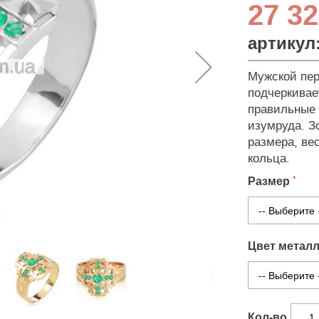
27 32
артикул
Мужской пер
подчеркивае
правильные 
изумруда. З
размера, ве
кольца.
Размер
Цвет метал
Кол-во