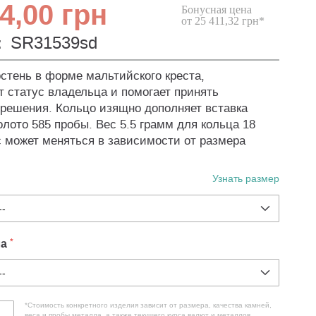
4,00 грн
Бонусная цена
от 25 411,32 грн*
:
SR31539sd
стень в форме мальтийского креста,
т статус владельца и помогает принять
решения. Кольцо изящно дополняет вставка
олото 585 пробы. Вес 5.5 грамм для кольца 18
с может меняться в зависимости от размера
Узнать размер
ла
*Стоимость конкретного изделия зависит от размера, качества камней,
веса и пробы металла, а также текущего курса валют и металлов.