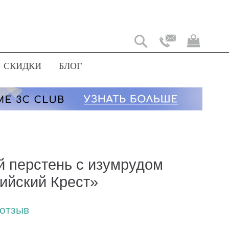
Моя
корз
СКИДКИ
БЛОГ
й перстень с изумрудом
ийский Крест»
 отзыв