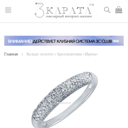
Поиск
М
к
Skip
to
Content
Главная
Кольцо золотое с бриллиантами «Ирена»