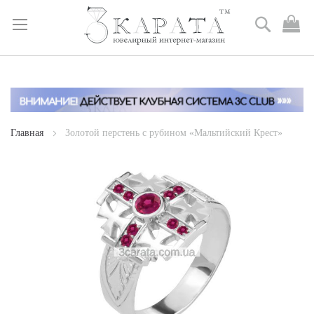
Поиск
М
к
Skip
to
Content
Главная
Золотой перстень с рубином «Мальтийский Крест»