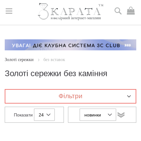
Пошук
М
к
Skip
to
Content
Золоті сережки
без вставок
Золоті сережки без каміння
Фільтри
Показати