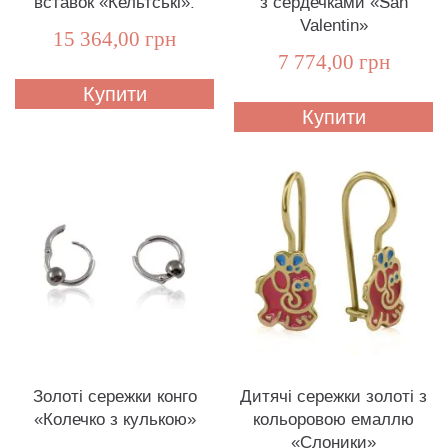
вставок «Кельтські».
з сердечками «San
Valentin»
15 364,00 грн
7 774,00 грн
Купити
Купити
Золоті сережки конго
Дитячі сережки золоті з
«Колечко з кулькою»
кольоровою емаллю
«Слоники»