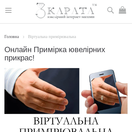
Пошук
М
к
Skip
to
Content
Головна
Віртуальна примірювальна
Онлайн Примірка ювелірних
прикрас!