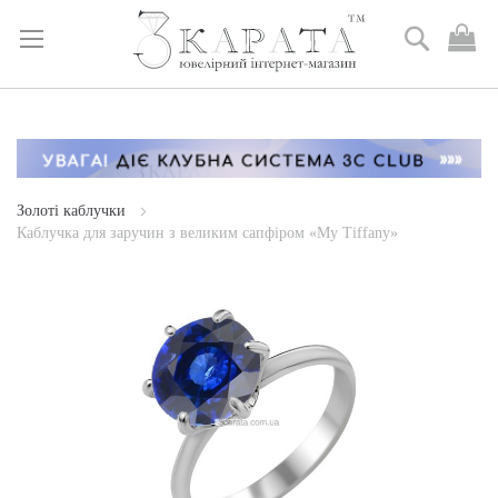
Пошук
М
к
Skip
to
Content
Золоті каблучки
Каблучка для заручин з великим сапфіром «My Tiffany»