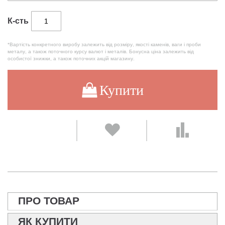
К-сть
*Вартість конкретного виробу залежить від розміру, якості каменів, ваги і проби
металу, а також поточного курсу валют і металів. Бонусна ціна залежить від
особистої знижки, а також поточних акцій магазину.
Купити
ПРО ТОВАР
ЯК КУПИТИ