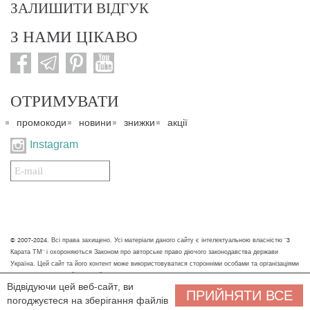
ЗАЛИШИТИ ВІДГУК
З НАМИ ЦІКАВО
ОТРИМУВАТИ
промокоди
новини
знижки
акції
Instagram
Подписаться
на
нашу
рассылку:
© 2007-2024. Всі права захищено. Усі матеріали даного сайту є інтелектуальною власністю "3
Карата ТМ" і охороняються Законом про авторське право діючого законодавства держави
Україна. Цей сайт та його контент може використовуватися сторонніми особами та організаціями
тільки для некомерційних цілей. Будь-яке завантаження, копіювання, друк та інше використання
Відвідуючи цей веб-сайт, ви
матеріалів даного сайту для некомерційних цілей повинно супроводжуватись працюючим
ПРИЙНЯТИ ВСЕ
погоджуєтеся на зберігання файлів
посиланням або іншим зазначенням на джерело.