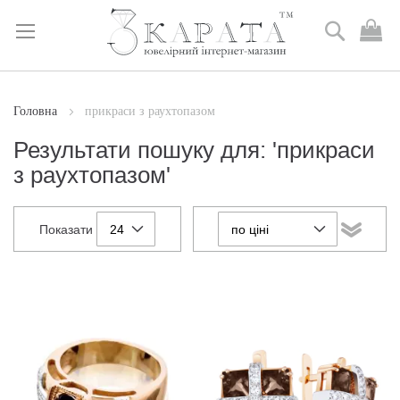
Пошук
М
к
Skip
to
Content
Головна
прикраси з раухтопазом
Результати пошуку для: 'прикраси
з раухтопазом'
Показати