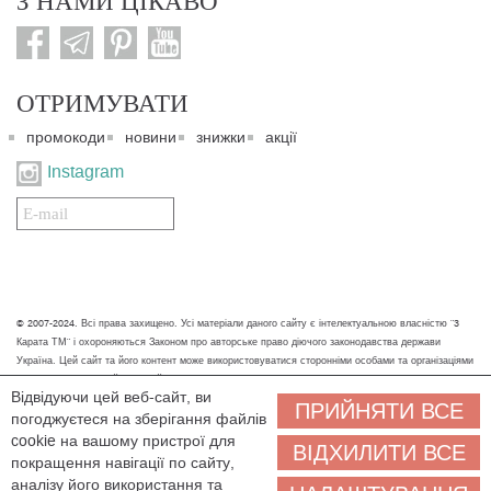
З НАМИ ЦІКАВО
ОТРИМУВАТИ
промокоди
новини
знижки
акції
Instagram
Подписаться
на
нашу
рассылку:
© 2007-2024. Всі права захищено. Усі матеріали даного сайту є інтелектуальною власністю "3
Карата ТМ" і охороняються Законом про авторське право діючого законодавства держави
Україна. Цей сайт та його контент може використовуватися сторонніми особами та організаціями
тільки для некомерційних цілей. Будь-яке завантаження, копіювання, друк та інше використання
Відвідуючи цей веб-сайт, ви
матеріалів даного сайту для некомерційних цілей повинно супроводжуватись працюючим
ПРИЙНЯТИ ВСЕ
погоджуєтеся на зберігання файлів
посиланням або іншим зазначенням на джерело.
cookie на вашому пристрої для
ВІДХИЛИТИ ВСЕ
Ми обробляємо персональні дані (cookies, IP-адреса, місце розташування), щоб вам
покращення навігації по сайту,
було зручніше користуватися сайтом. Залишаючись на сайті, ви погоджуєтеся на
аналізу його використання та