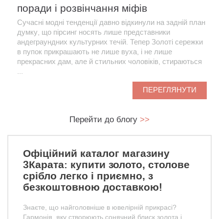
поради і розвінчання міфів
Сучасні модні тенденції давно відкинули на задній план
думку, що пірсинг носять лише представники
андеграундних культурних течій. Тепер Золоті сережки
в пупок прикрашають не лише вуха, і не лише
прекрасних дам, але й стильних чоловіків, стираються
...
ПЕРЕГЛЯНУТИ
Перейти до блогу
>>
Офіційний каталог магазину
3Карата: купити золото, столове
срібло легко і приємно, з
безкоштовною доставкою!
Знаєте, що найголовніше в ювелірній прикрасі?
Гармонія, яку створюють сонячний блиск золота і