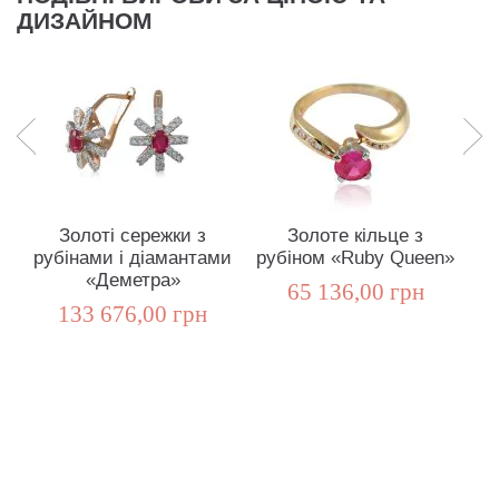
ДИЗАЙНОМ
Золоті сережки з
Золоте кільце з
П
рубінами і діамантами
рубіном «Ruby Queen»
«Деметра»
65 136,00 грн
133 676,00 грн