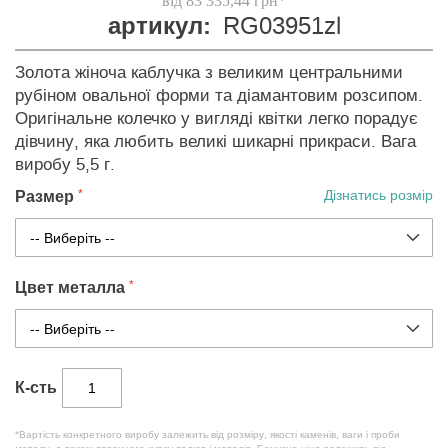
від 83 335,44 грн*
артикул:
RG03951zl
Золота жіноча каблучка з великим центральними
рубіном овальної форми та діамантовим розсипом.
Оригінальне колечко у вигляді квітки легко порадує
дівчину, яка любить великі шикарні прикраси. Вага
виробу 5,5 г.
Размер
Дізнатись розмір
Цвет металла
К-сть
*Вартість конкретного виробу залежить від розміру, якості каменів, ваги і проби