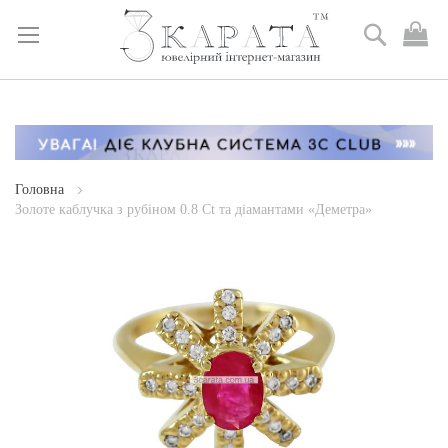
Пошук
М
к
Skip
to
Content
Головна
Золоте каблучка з рубіном 0.8 Ct та діамантами «Деметра»