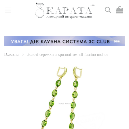
Пошук
М
к
Skip
to
Content
Головна
Золоті сережки з хризолітом «Il fascino molto»