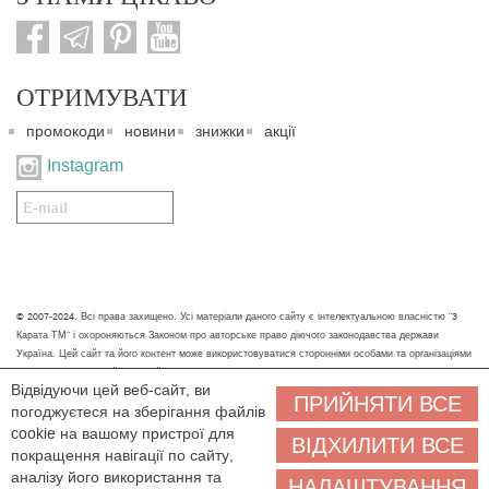
ОТРИМУВАТИ
промокоди
новини
знижки
акції
Instagram
Подписаться
на
нашу
рассылку:
© 2007-2024. Всі права захищено. Усі матеріали даного сайту є інтелектуальною власністю "3
Карата ТМ" і охороняються Законом про авторське право діючого законодавства держави
Україна. Цей сайт та його контент може використовуватися сторонніми особами та організаціями
тільки для некомерційних цілей. Будь-яке завантаження, копіювання, друк та інше використання
Відвідуючи цей веб-сайт, ви
матеріалів даного сайту для некомерційних цілей повинно супроводжуватись працюючим
ПРИЙНЯТИ ВСЕ
погоджуєтеся на зберігання файлів
посиланням або іншим зазначенням на джерело.
cookie на вашому пристрої для
ВІДХИЛИТИ ВСЕ
Ми обробляємо персональні дані (cookies, IP-адреса, місце розташування), щоб вам
покращення навігації по сайту,
було зручніше користуватися сайтом. Залишаючись на сайті, ви погоджуєтеся на
аналізу його використання та
НАЛАШТУВАННЯ