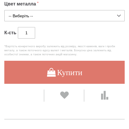
Цвет металла
К-сть
*Вартість конкретного виробу залежить від розміру, якості каменів, ваги і проби
металу, а також поточного курсу валют і металів. Бонусна ціна залежить від
особистої знижки, а також поточних акцій магазину.
Купити