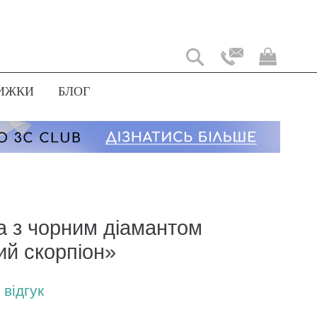
Мій
коши
ИЖКИ
БЛОГ
ка з чорним діамантом
ий скорпіон»
відгук