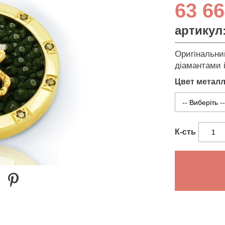
63 66
артикул
Оригінальни
діамантами і
Цвет метал
К-сть