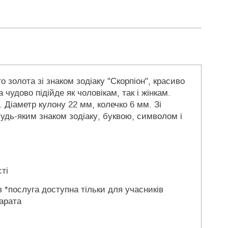
 золота зі знаком зодіаку "Скорпіон", красиво
чудово підійде як чоловікам, так і жінкам.
а. Діаметр кулону 22 мм, колечко 6 мм. Зі
будь-яким знаком зодіаку, буквою, символом і
ті
в *послуга доступна тільки для учасників
арата