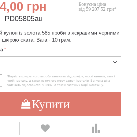
4,00 грн
Бонусна ціна
від 59 207,52 грн*
:
PD05805au
й кулон із золота 585 проби з яскравими чорними
 шкірою ската. Вага - 10 грам.
ла
*Вартість конкретного виробу залежить від розміру, якості каменів, ваги і
проби металу, а також поточного курсу валют і металів. Бонусна ціна
залежить від особистої знижки, а також поточних акцій магазину.
Купити