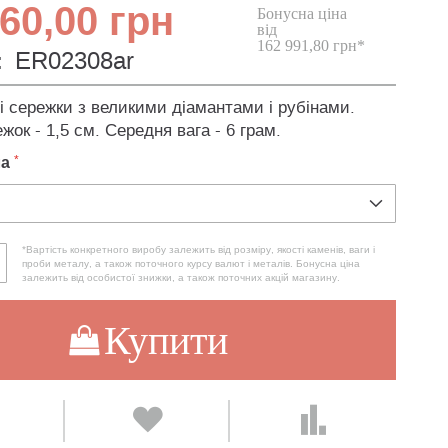
60,00 грн
Бонусна ціна
від
162 991,80 грн*
:
ER02308ar
і сережки з великими діамантами і рубінами.
жок - 1,5 см. Середня вага - 6 грам.
ла
*Вартість конкретного виробу залежить від розміру, якості каменів, ваги і
проби металу, а також поточного курсу валют і металів. Бонусна ціна
залежить від особистої знижки, а також поточних акцій магазину.
Купити