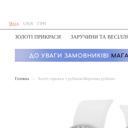
Skip
Мова
Валюта
Вхід
UKR
ГРН
to
Content
ЗОЛОТІ ПРИКРАСИ
ЗАРУЧИНИ ТА ВЕСІЛЛ
Головна
Золоті сережки з рубіном«Королева рубінів»