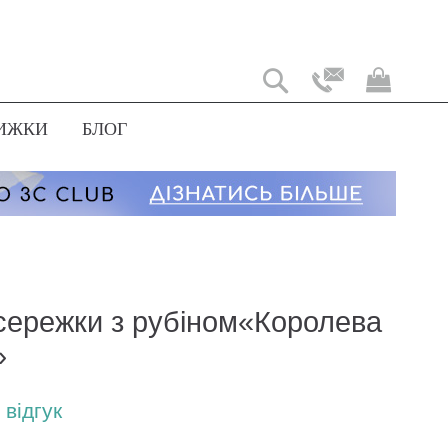
Мій
коши
ИЖКИ
БЛОГ
 сережки з рубіном«Королева
»
відгук