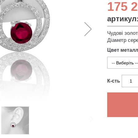
175 2
артикул
Чудові золот
Діаметр сере
Цвет метал
К-сть