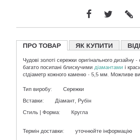
ПРО ТОВАР
ЯК КУПИТИ
ВІД
Чудові золоті сережки оригінального дизайну -
багато посипані блискучими
діамантами
і крас
ctдіаметр кожного каменю - 5,5 мм. Можливе ви
Тип виробу:
Сережки
Вставки:
Діамант, Рубін
Стиль | Форма:
Кругла
Термін доставки:
уточнюйте інформацію