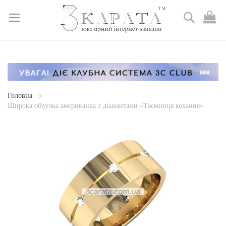
Пошук
М
к
Skip
to
Content
Головна
Широка обручка американка з діамантами «Таємниця кохання»