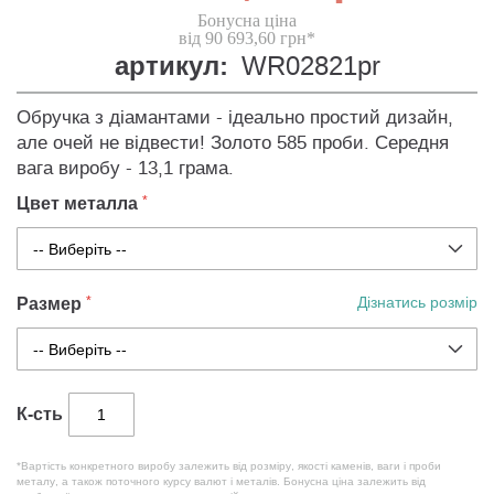
Бонусна ціна
від 90 693,60 грн*
артикул:
WR02821pr
Обручка з діамантами - ідеально простий дизайн,
але очей не відвести! Золото 585 проби. Середня
вага виробу - 13,1 грама.
Цвет металла
Размер
Дізнатись розмір
К-сть
*Вартість конкретного виробу залежить від розміру, якості каменів, ваги і проби
металу, а також поточного курсу валют і металів. Бонусна ціна залежить від