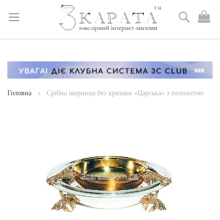
Пошук
М
к
Skip
to
Content
Головна
Срібна ікорниця без кришки «Царська» з позолотою