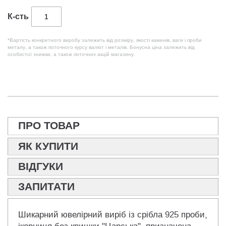
К-сть
*Вартість конкретного виробу залежить від розміру, якості каменів, ваги і проби
металу, а також поточного курсу валют і металів. Бонусна ціна залежить від
особистої знижки, а також поточних акцій магазину.
ПРО ТОВАР
ЯК КУПИТИ
ВІДГУКИ
ЗАПИТАТИ
Шикарний ювелірний виріб із срібла 925 проби,