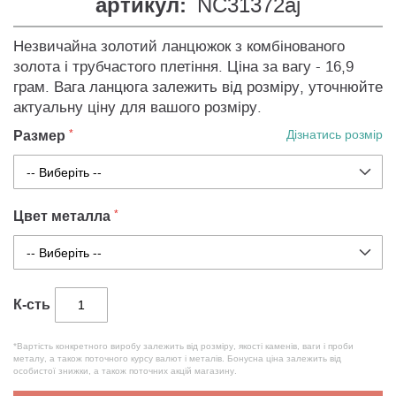
артикул:
NC31372aj
Незвичайна золотий ланцюжок з комбінованого
золота і трубчастого плетіння. Ціна за вагу - 16,9
грам. Вага ланцюга залежить від розміру, уточнюйте
актуальну ціну для вашого розміру.
Размер
Дізнатись розмір
Цвет металла
К-сть
*Вартість конкретного виробу залежить від розміру, якості каменів, ваги і проби
металу, а також поточного курсу валют і металів. Бонусна ціна залежить від
особистої знижки, а також поточних акцій магазину.