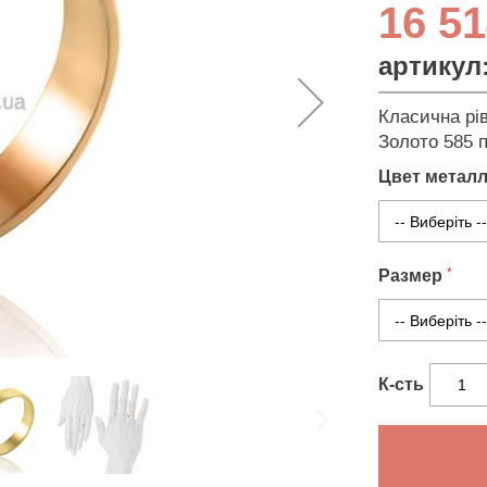
16 51
артикул
Класична рі
Золото 585 п
Цвет метал
Размер
К-сть