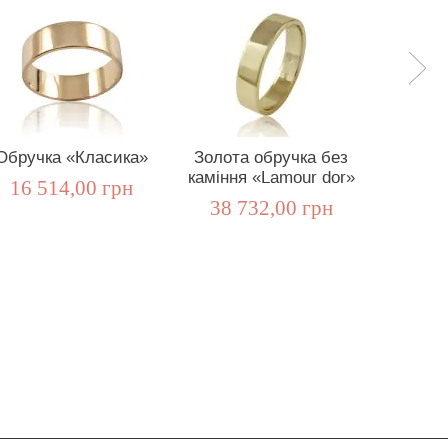
Обручка «Класика»
Золота обручка без
Золота
каміння «Lamour dor»
the wa
16 514,00 грн
38 732,00 грн
15 4