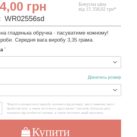
4,00 грн
Бонусна ціна
від 15 358,02 грн*
:
WR02556sd
вна гладенька обручка - пасуватиме кожному!
роби. Середня вага виробу 3,35 грама.
ла
Дізнатись розмір
*Вартість конкретного виробу залежить від розміру, якості каменів, ваги і
проби металу, а також поточного курсу валют і металів. Бонусна ціна
залежить від особистої знижки, а також поточних акцій магазину.
Купити