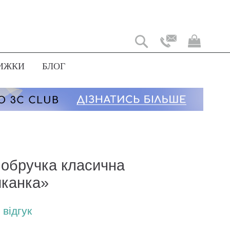
Мій
коши
ИЖКИ
БЛОГ
 обручка класична
канка»
відгук