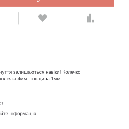
очуття залишаються навіки! Колечко
 колечка 4мм, товщина 1мм.
ті
йте інформацію