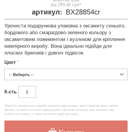
від 299,46 грн*
артикул:
BX28854cr
Урочиста подарункова упаковка з оксамиту синього,
бордового або смарагдово-зеленого кольору з
оксамитовим ложементом і вузликом для кріплення
ювелірного виробу. Вона ідеально підійде для
плоских брелоків і довгих підвісок.
Цвет
К-сть
*Вартість конкретного виробу залежить від розміру, якості каменів, ваги і проби
металу, а також поточного курсу валют і металів. Бонусна ціна залежить від
особистої знижки, а також поточних акцій магазину.