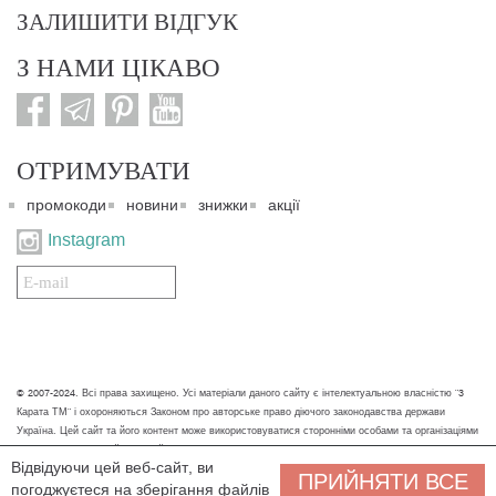
ЗАЛИШИТИ ВІДГУК
З НАМИ ЦІКАВО
ОТРИМУВАТИ
промокоди
новини
знижки
акції
Instagram
Подписаться
на
нашу
рассылку:
© 2007-2024. Всі права захищено. Усі матеріали даного сайту є інтелектуальною власністю "3
Карата ТМ" і охороняються Законом про авторське право діючого законодавства держави
Україна. Цей сайт та його контент може використовуватися сторонніми особами та організаціями
тільки для некомерційних цілей. Будь-яке завантаження, копіювання, друк та інше використання
Відвідуючи цей веб-сайт, ви
матеріалів даного сайту для некомерційних цілей повинно супроводжуватись працюючим
ПРИЙНЯТИ ВСЕ
погоджуєтеся на зберігання файлів
посиланням або іншим зазначенням на джерело.