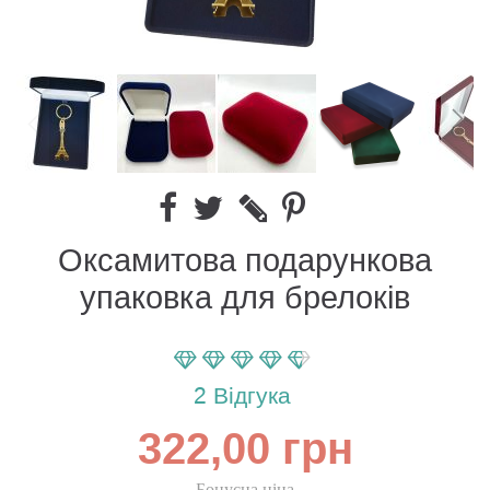
Оксамитова подарункова
упаковка для брелоків
Параметр оценки:
90
100
% of
2
Вiдгука
322,00 грн
Бонусна ціна