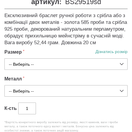
артикул:
BS29519sd
Ексклюзивний браслет ручної роботи з срібла або з
комбінації двох металів - золота 585 проби та срібла
925 проби, декорований натуральним перламутром,
обрадує прихильницю мейнстріму в сучасній моді.
Вага виробу 52,44 грам. Довжина 20 см
Размер
Дізнатись розмір
Металл
К-сть
*Вартість конкретного виробу залежить від розміру, якості каменів, ваги і проби
металу, а також поточного курсу валют і металів. Бонусна ціна залежить від
особистої знижки, а також поточних акцій магазину.