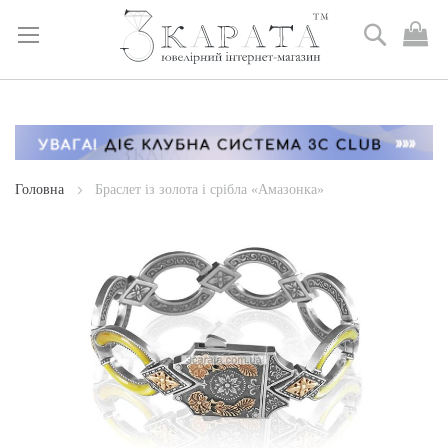
Пошук
М
к
Skip
to
Content
Головна
Браслет із золота і срібла «Амазонка»