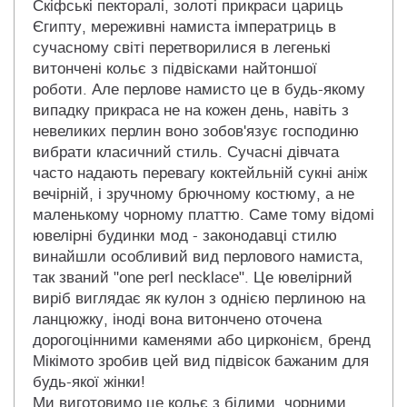
Скіфські пекторалі, золоті прикраси цариць
Єгипту, мереживні намиста імператриць в
сучасному світі перетворилися в легенькі
витончені кольє з підвісками найтоншої
роботи. Але перлове намисто це в будь-якому
випадку прикраса не на кожен день, навіть з
невеликих перлин воно зобов'язує господиню
вибрати класичний стиль. Сучасні дівчата
часто надають перевагу коктейльній сукні аніж
вечірній, і зручному брючному костюму, а не
маленькому чорному платтю. Саме тому відомі
ювелірні будинки мод - законодавці стилю
винайшли особливий вид перлового намиста,
так званий "one perl necklace". Це ювелірний
виріб виглядає як кулон з однією перлиною на
ланцюжку, іноді вона витончено оточена
дорогоцінними каменями або цирконієм, бренд
Мікімото зробив цей вид підвісок бажаним для
будь-якої жінки!
Ми виготовимо це кольє з білими, чорними,