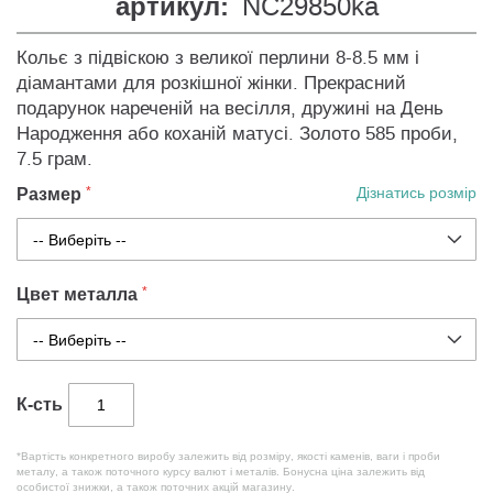
артикул:
NC29850ka
Кольє з підвіскою з великої перлини 8-8.5 мм і
діамантами для розкішної жінки. Прекрасний
подарунок нареченій на весілля, дружині на День
Народження або коханій матусі. Золото 585 проби,
7.5 грам.
Размер
Дізнатись розмір
Цвет металла
К-сть
*Вартість конкретного виробу залежить від розміру, якості каменів, ваги і проби
металу, а також поточного курсу валют і металів. Бонусна ціна залежить від
особистої знижки, а також поточних акцій магазину.