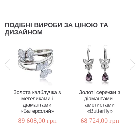
ПОДІБНІ ВИРОБИ ЗА ЦІНОЮ ТА
ДИЗАЙНОМ
Золота калблучка з
Золоті сережки з
метеликами і
діамантами і
діамантами
аметистами
«Батерфляй»
«Butterfly»
ц
89 608,00 грн
68 724,00 грн