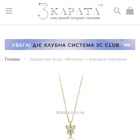
Пошук
М
к
Skip
to
Content
Головна
Діамантове кольє «Метелик» з морською перлиною