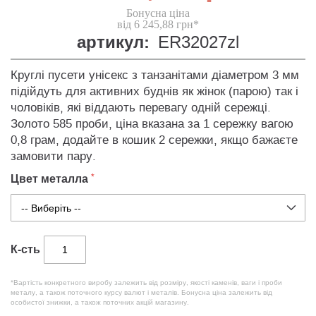
Бонусна ціна
від 6 245,88 грн*
артикул:
ER32027zl
Круглі пусети унісекс з танзанітами діаметром 3 мм
підійдуть для активних буднів як жінок (парою) так і
чоловіків, які віддають перевагу одній сережці.
Золото 585 проби, ціна вказана за 1 сережку вагою
0,8 грам, додайте в кошик 2 сережки, якщо бажаєте
замовити пару.
Цвет металла
К-сть
*Вартість конкретного виробу залежить від розміру, якості каменів, ваги і проби
металу, а також поточного курсу валют і металів. Бонусна ціна залежить від
особистої знижки, а також поточних акцій магазину.