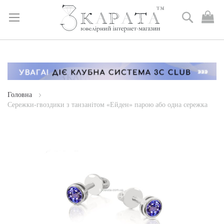
Пошук
М
к
Skip
to
Content
Головна
Сережки-гвоздики з танзанітом «Ейден» парою або одна сережка