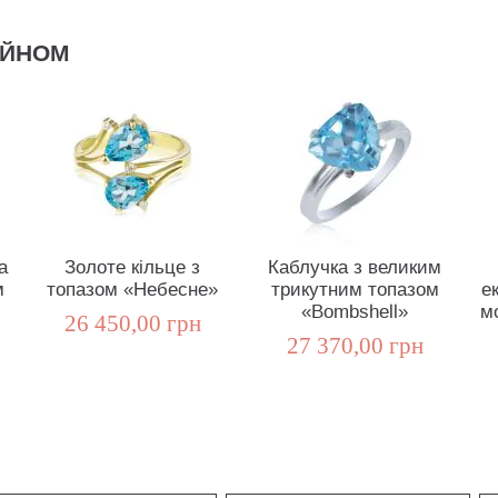
АЙНОМ
а
Золоте кільце з
Каблучка з великим
м
топазом «Небесне»
трикутним топазом
е
«Bombshell»
м
26 450,00 грн
27 370,00 грн