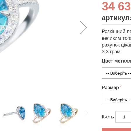
34 63
артикул
Розкішний пе
великим топ
рахунок ціка
3,3 грам.
Цвет метал
Размер
К-сть