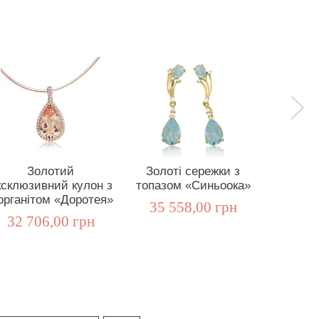
Золотий
Золоті сережки з
Золот
ксклюзивний кулон з
топазом «Синьоока»
топа
органітом «Доротея»
О
35 558,00 грн
32 706,00 грн
18 6