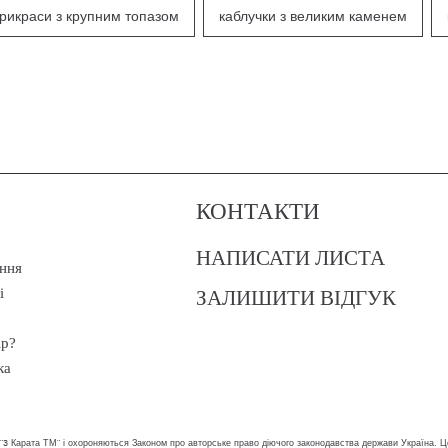
рикраси з крупним топазом
каблучки з великим каменем
КОНТАКТИ
НАПИСАТИ ЛИСТА
ння
ЗАЛИШИТИ ВІДГУК
і
ір?
ка
 "3 Карата ТМ" і охороняються Законом про авторське право діючого законодавства держави Україна. Ц