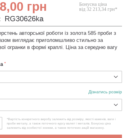
8,00 грн
Бонусна ціна
від 32 213,34 грн*
:
RG30626ka
рстень авторської роботи із золота 585 проби з
азом виглядає приголомшливо стильно за
вої огранки в формі краплі. Ціна за середню вагу
ла
Дізнатись розмір
*Вартість конкретного виробу залежить від розміру, якості каменів, ваги і
проби металу, а також поточного курсу валют і металів. Бонусна ціна
залежить від особистої знижки, а також поточних акцій магазину.