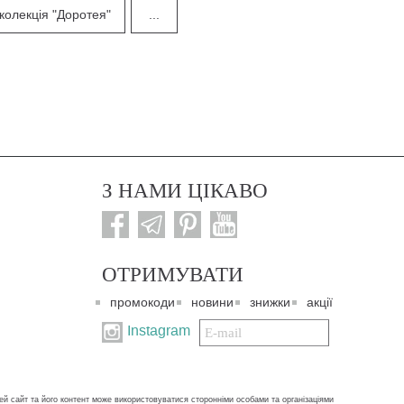
колекція "Доротея"
...
З НАМИ ЦІКАВО
ОТРИМУВАТИ
промокоди
новини
знижки
акції
Подписаться
Instagram
на
нашу
рассылку:
ей сайт та його контент може використовуватися сторонніми особами та організаціями