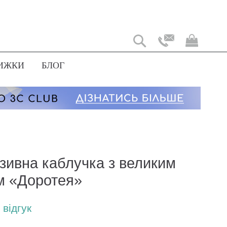
Мій
коши
ИЖКИ
БЛОГ
зивна каблучка з великим
м «Доротея»
відгук