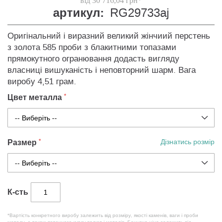
від 30 716,04 грн*
артикул:
RG29733aj
Оригінальний і виразний великий жінчиий перстень
з золота 585 проби з блакитними топазами
прямокутного огранювання додасть вигляду
власниці вишуканість і неповторний шарм. Вага
виробу 4,51 грам.
Цвет металла
Размер
Дізнатись розмір
К-сть
*Вартість конкретного виробу залежить від розміру, якості каменів, ваги і проби