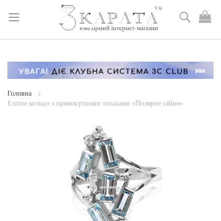
Пошук
М
к
Skip
to
Content
Головна
Елітне кольцо з прямокутними топазами «Полярне сяйво»