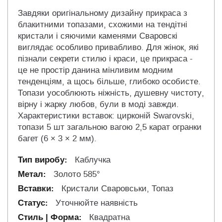
Завдяки оригінальному дизайну прикраса з
блакитними топазами, схожими на тендітні
кристали і сяючими каменями Сваровскі
виглядає особливо привабливо. Для жінок, які
пізнали секрети стилю і краси, це прикраса -
це не простір данина мінливим модним
тенденціям, а щось більше, глибоко особисте.
Топази уособлюють ніжність, душевну чистоту,
вірну і жарку любов, були в моді завжди.
Характеристики вставок: цирконій Swarovski,
топази 5 шт загальною вагою 2,5 карат огранки
багет (6 × 3 × 2 мм).
Каблучка
Золото 585°
Кристали Сваровськи, Топаз
Уточнюйте наявність
Квадратна